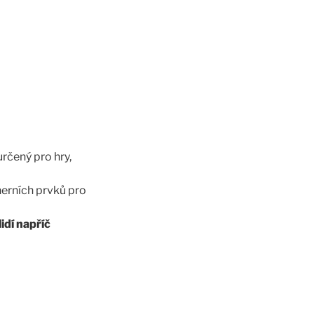
rčený pro hry,
herních prvků pro
idí napříč