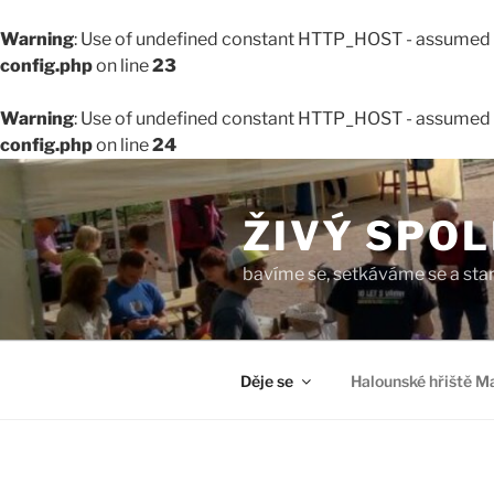
Warning
: Use of undefined constant HTTP_HOST - assumed 'H
config.php
on line
23
Warning
: Use of undefined constant HTTP_HOST - assumed 'H
config.php
on line
24
Přejít
k
ŽIVÝ SPO
obsahu
webu
bavíme se, setkáváme se a sta
Děje se
Halounské hřiště M