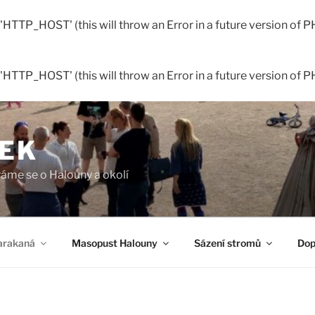
TTP_HOST' (this will throw an Error in a future version of P
TTP_HOST' (this will throw an Error in a future version of P
LEK
ráme se o Halouny a okolí
arakaná
Masopust Halouny
Sázení stromů
Dop