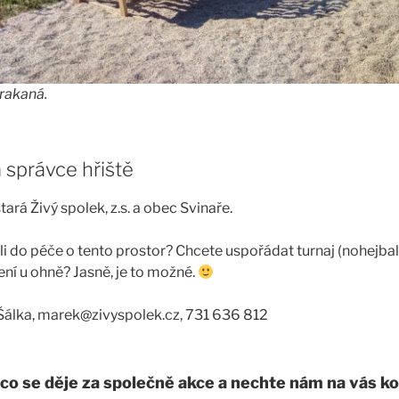
rakaná.
 správce hřiště
tará Živý spolek, z.s. a obec Svinaře.
li do péče o tento prostor? Chcete uspořádat turnaj (nohejbal, 
ní u ohně? Jasně, je to možné.
Šálka, marek@zivyspolek.cz, 731 636 812
co se děje za společně akce a nechte nám na vás k