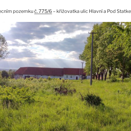
becním pozemku
č. 775/6
– křižovatka ulic Hlavní a Pod Statk