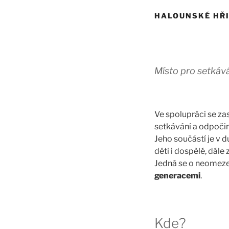
HALOUNSKÉ HŘ
Místo pro setkává
Ve spolupráci se za
setkávání a odpoči
Jeho součástí je v 
děti i dospělé, dále
Jedná se o neomeze
generacemi
.
Kde?