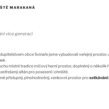
IŠTĚ MARAKANÁ
ní více generací
stupitelstvem obce Svinaře jsme vybudovali veřejný prostor, u
nek.
duchu místní tradice míčový herní prostor, doplněný o několik 
 zastřešený altán pro posezení i ohniště.
ně přístupný, plnohodnotný, venkovní prostor pro
setkávání l